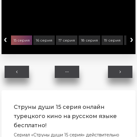
‹
›
ерия
15 серия
16 серия
17 серия
18 серия
19 серия
20 с
Струны души 15 серия онлайн
турецкого кино на русском языке
бесплатно!
Сериал «Струны души 15 серия» действительно