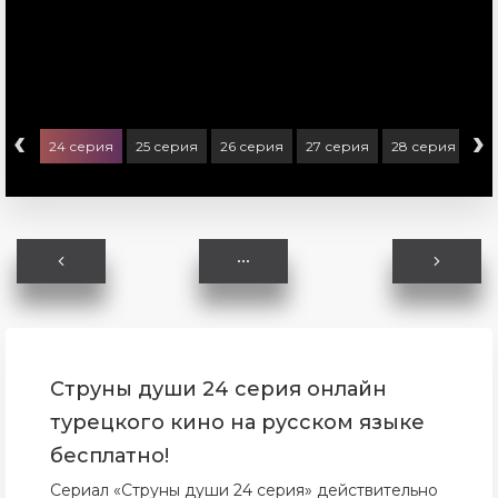
‹
›
ерия
24 серия
25 серия
26 серия
27 серия
28 серия
29
Струны души 24 серия онлайн
турецкого кино на русском языке
бесплатно!
Сериал «Струны души 24 серия» действительно