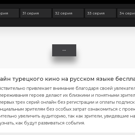
ерия
31 серия
32 серия
33 серия
34 сер
айн турецкого кино на русском языке беспла
йствительно привлекает внимание благодаря своей увлекате
ереживания героев делают их близкими и понятными зрителя
первых трех серий онлайн без регистрации и оплаты подписк
нциальным зрителям без особых затрат ознакомиться с проек
тельно увеличить аудиторию, так как зрители, увидевшие на
нать, как будут развиваться события.