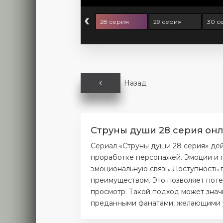
‹
6 серия
27 серия
28 серия
29 серия
30 с
Назад
Струны души 28 серия онл
Сериал «Струны души 28 серия» де
проработке персонажей. Эмоции и п
эмоциональную связь. Доступность 
преимуществом. Это позволяет поте
просмотр. Такой подход может значи
преданными фанатами, желающими уз