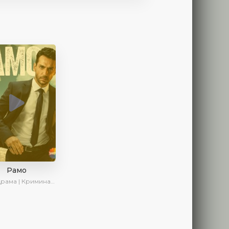
Рамо
ма | Криминал | SesDizi | Ирина Котова