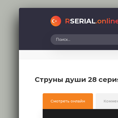
R
SERIAL
.onlin
Струны души 28 сери
Смотреть онлайн
Комме