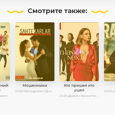
Смотрите
также:
ений:
Мошенники
Кто пришел кто
о
ушел
2025
Мелодрама | Драма | Ирина Котова | AlisaDirilis | Новинки | Сериалы 2025
2020
Дра
Комедия
2025
Драма | Ирина Котова | Новинки | Сериалы 2025