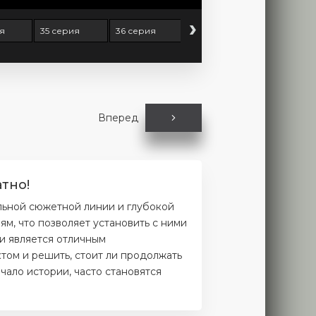
›
ия
35 серия
36 серия
37 серия
38 серия
Вперед
тно!
льной сюжетной линии и глубокой
м, что позволяет установить с ними
и является отличным
том и решить, стоит ли продолжать
чало истории, часто становятся