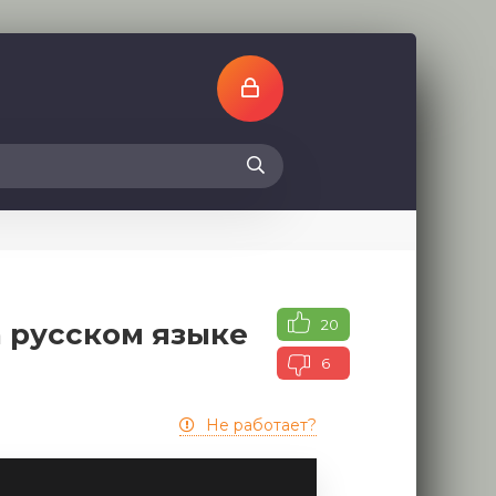
20
а русском языке
6
Не работает?