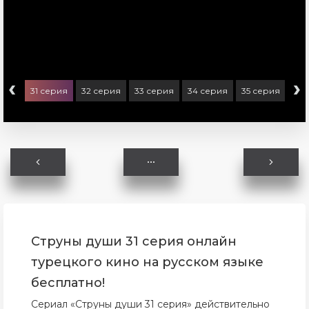
‹
›
ерия
31 серия
32 серия
33 серия
34 серия
35 серия
36 
Струны души 31 серия онлайн
турецкого кино на русском языке
бесплатно!
Сериал «Струны души 31 серия» действительно