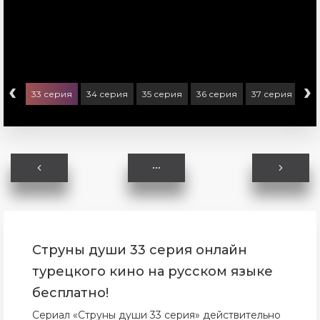
‹
›
ерия
33 серия
34 серия
35 серия
36 серия
37 серия
38
Струны души 33 серия онлайн
турецкого кино на русском языке
бесплатно!
Сериал «Струны души 33 серия» действительно