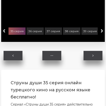
‹
›
ерия
35 серия
36 серия
37 серия
38 серия
39 серия
40
Струны души 35 серия онлайн
турецкого кино на русском языке
бесплатно!
Сериал «Струны души 35 серия» действительно