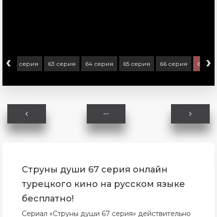
‹
›
я
62 серия
63 серия
64 серия
65 серия
66 серия
67 се
Струны души 67 серия онлайн
турецкого кино на русском языке
бесплатно!
Сериал «Струны души 67 серия» действительно