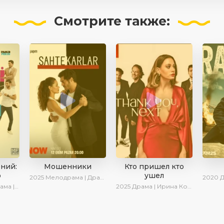
Смотрите
также:
ений:
Мошенники
Кто пришел кто
о
ушел
2025
Мелодрама | Драма | Ирина Котова | AlisaDirilis | Новинки | Сериалы 2025
2020
Дра
Комедия
2025
Драма | Ирина Котова | Новинки | Сериалы 2025