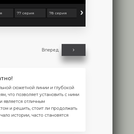
›
я
77 серия
78 серия
79 серия
80 серия
Вперед
тно!
льной сюжетной линии и глубокой
м, что позволяет установить с ними
и является отличным
том и решить, стоит ли продолжать
чало истории, часто становятся