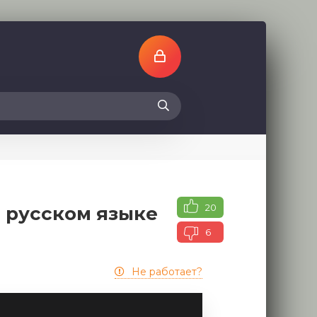
20
а русском языке
6
Не работает?