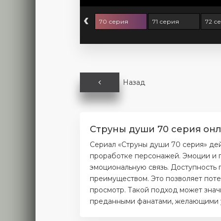
‹
8 серия
69 серия
70 серия
71 серия
72 с
Назад
Струны души 70 серия онл
Сериал «Струны души 70 серия» де
проработке персонажей. Эмоции и п
эмоциональную связь. Доступность 
преимуществом. Это позволяет поте
просмотр. Такой подход может значи
преданными фанатами, желающими уз