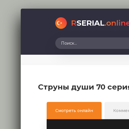
R
SERIAL
.onlin
Струны души 70 сери
Смотреть онлайн
Комме