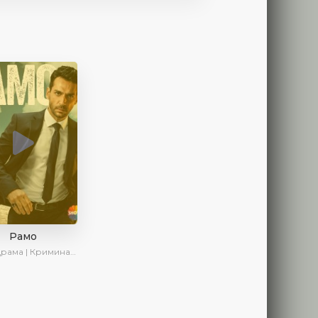
Рамо
ма | Криминал | SesDizi | Ирина Котова