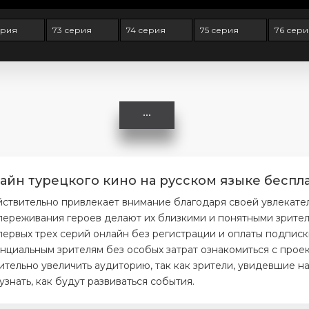
ерия
73 серия
74 серия
75 серия
76 сери
айн турецкого кино на русском языке беспла
йствительно привлекает внимание благодаря своей увлекате
ереживания героев делают их близкими и понятными зрителя
первых трех серий онлайн без регистрации и оплаты подписк
нциальным зрителям без особых затрат ознакомиться с проек
тельно увеличить аудиторию, так как зрители, увидевшие на
нать, как будут развиваться события.