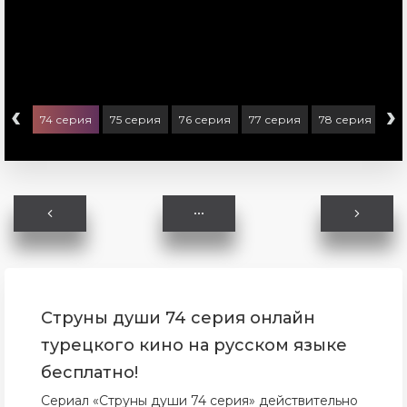
‹
›
ерия
74 серия
75 серия
76 серия
77 серия
78 серия
79
Струны души 74 серия онлайн
турецкого кино на русском языке
бесплатно!
Сериал «Струны души 74 серия» действительно