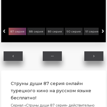
‹
›
ерия
87 серия
88 серия
89 серия
90 серия
91 серия
92
Струны души 87 серия онлайн
турецкого кино на русском языке
бесплатно!
Сериал «Струны души 87 серия» действительно