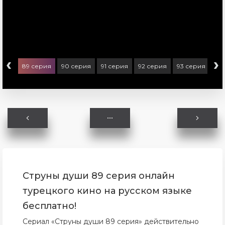
‹
›
ерия
89 серия
90 серия
91 серия
92 серия
93 серия
94
Струны души 89 серия онлайн
турецкого кино на русском языке
бесплатно!
Сериал «Струны души 89 серия» действительно