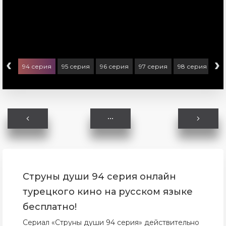
‹
›
ерия
94 серия
95 серия
96 серия
97 серия
98 серия
99
Струны души 94 серия онлайн
турецкого кино на русском языке
бесплатно!
Сериал «Струны души 94 серия» действительно