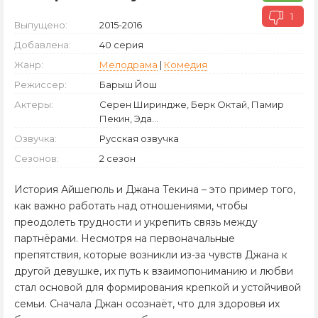
1
Выпущено:
2015-2016
Добавлена:
40 серия
Жанр:
Мелодрама
|
Комедия
Режиссер:
Барыш Йош
Актеры:
Серен Шириндже, Берк Октай, Памир
Пекин, Эда...
Озвучка:
Русская озвучка
Сезонов:
2 сезон
История Айшегюль и Джана Текина – это пример того,
как важно работать над отношениями, чтобы
преодолеть трудности и укрепить связь между
партнёрами. Несмотря на первоначальные
препятствия, которые возникли из-за чувств Джана к
другой девушке, их путь к взаимопониманию и любви
стал основой для формирования крепкой и устойчивой
семьи. Сначала Джан осознаёт, что для здоровья их