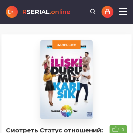
R
SERIAL
.online
ЗАВЕРШЕН
Смотреть Статус отношений: Запута
0