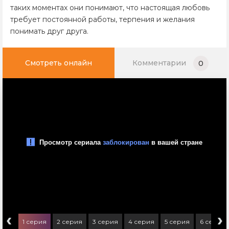
таких моментах они понимают, что настоящая любовь
требует постоянной работы, терпения и желания
понимать друг друга.
Смотреть онлайн
Комментарии
0
‹
›
1 серия
2 серия
3 серия
4 серия
5 серия
6 серия