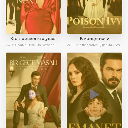
Кто пришел кто ушел
В конце ночи
2025
Драма | Ирина Котова | Новинки | Сериалы 2025
2022
Мелодрама | Драма | SesDizi | Ирина Котова | AveTurk | Turok1990