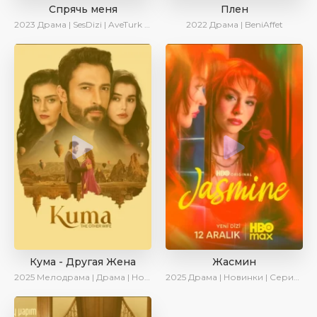
Спрячь меня
Плен
2023
Драма | SesDizi | AveTurk | AlisaDirilis | Сериалы 2023
2022
Драма | BeniAffet
Кума - Другая Жена
Жасмин
2025
Мелодрама | Драма | Новинки | Сериалы 2025
2025
Драма | Новинки | Сериалы 2025