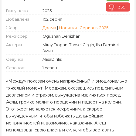
335
Выпущено:
2025
Добавлена:
102 серия
Жанр:
Драма
|
Новинки
|
Сериалы 2025
Режиссер:
Oguzhan Denizhan
Актеры:
Miray Dogan, Tansel Girgin, Ilsu Demirci,
Эмин...
Озвучка:
AlisaDirilis
Сезонов:
1 сезон
«Между» показан очень напряжённый и эмоционально
тяжелый момент. Мерджан, оказавшись под сильным
давлением и страхом, вынуждена извиняться перед
Аслы, громко молит о прощении и падает на колени.
Этот жест не является искренним, а скорее
вынужденным, чтобы избежать дальнейших
неприятностей и, возможно, наказания. Атеш
использовал свою власть и силу, чтобы заставить