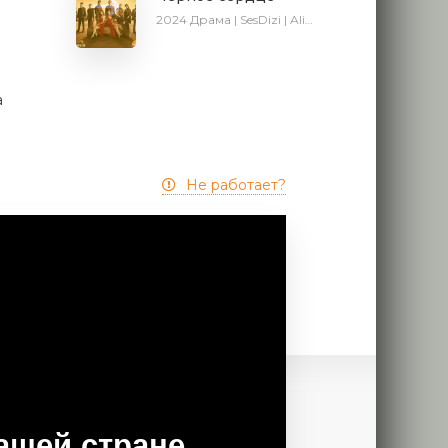
о
2024
Драма | SesDizi | AlisaDirilis | Сериалы 2024
а
Не работает?