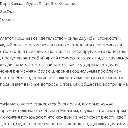
Комедия
Берк Хакман, Бурак Джан, Эге Кёкенли...
Криминал
SesDizi
1 сезон
ляется мощным свидетельством силы дружбы, стойкости и
каждый день сталкиваются личные страдания с системными
 только для них самих, но и для многих других, кто пристальн
а, представляет собой яркий пример того, как индивидуально
е движение. То, что начинается как поддержка подруги,
ечения внимания к более широким социальным проблемам,
енство. Это подчеркивает важность смелости и готовности
 поднимает важные вопросы о том, как общество воспринима
конфликте часто становятся барьерами, которые нужно
оторыми сталкиваются Эким и Мельтем, служат катализатором
Их усилия показывают, что каждый из нас может внести свой
ества, будь то через участие в акциях, поддержку других и