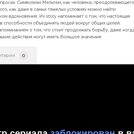
просах. Символизм Мельтем, как человека, преодолевающег
ого, как даже в самых тяжелых условиях можно найти
ом вдохновения. Их story напоминает о том, что настоящая
и в способности объединять людей вокруг общих целей.
апоминанием о том, что стоит продолжать борьбу, даже когд
нькие действия могут иметь большое значение.
нтарии
0