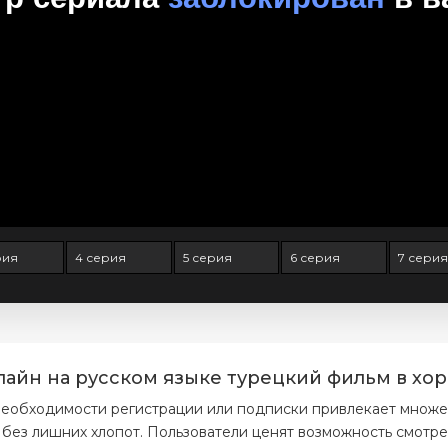
рия
4 серия
5 серия
6 серия
7 серия
айн на русском языке турецкий фильм в хор
необходимости регистрации или подписки привлекает множес
ез лишних хлопот. Пользователи ценят возможность смотре