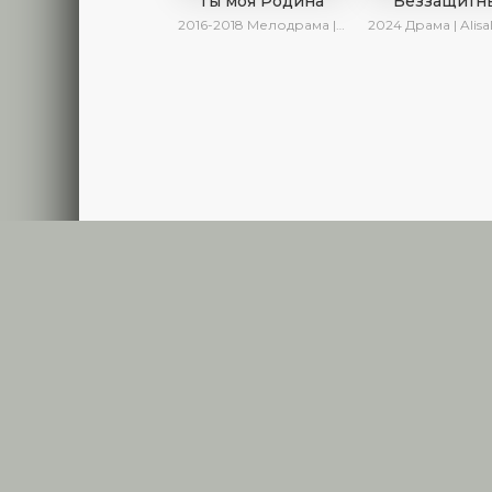
Ты моя Родина
Беззащитн
2016-2018
Мелодрама | Исторический | Военный | Turok1990
2024
Драма | AlisaDirilis | Се
Правообла
R
SERIAL
Copyright © 