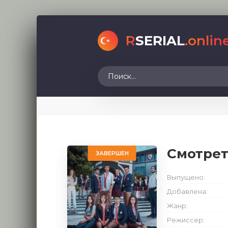
R
SERIAL
.onlin
Смотре
ЗАВЕРШЕН
Выпущено:
Добавлена:
Жанр:
Режиссер: