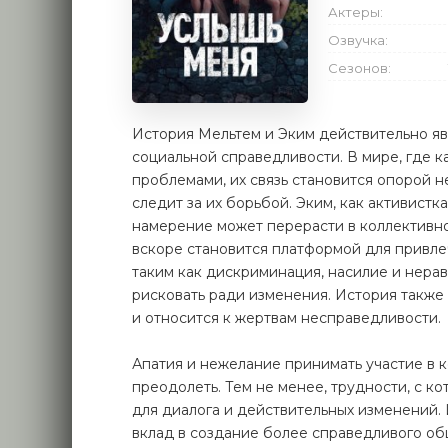
Актеры:
Озвучка:
Сезонов:
История Мельтем и Эким действительно яв
социальной справедливости. В мире, где 
проблемами, их связь становится опорой не
следит за их борьбой. Эким, как активистк
намерение может перерасти в коллективно
вскоре становится платформой для привл
таким как дискриминация, насилие и нерав
рисковать ради изменения. История также
и относится к жертвам несправедливости.
Апатия и нежелание принимать участие в 
преодолеть. Тем не менее, трудности, с к
для диалога и действительных изменений. 
вклад в создание более справедливого общ