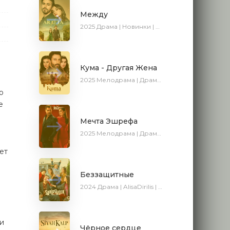
Между
2025
Драма | Новинки | Сериалы 2025
Кума - Другая Жена
2025
Мелодрама | Драма | Новинки | Сериалы 2025
о
е
Мечта Эшрефа
2025
Мелодрама | Драма | SesDizi | Новинки | Сериалы 2025
ет
Беззащитные
2024
Драма | AlisaDirilis | Сериалы 2024
ли
Чёрное сердце