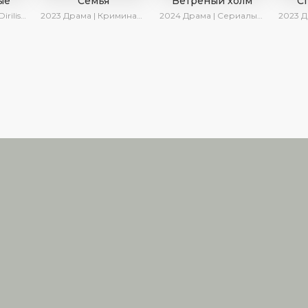
ые
Семья
Ветреный холм
С
риалы 2024
2023
Драма | Криминал | SesDizi | Ирина Котова | AveTurk | Сериалы 2023
2024
Драма | Сериалы 2024
2023
Драма
дателям
2026