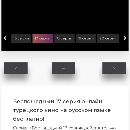
‹
›
ерия
16 серия
17 серия
18 серия
19 серия
20 серия
Беспощадный 17 серия онлайн
турецкого кино на русском языке
бесплатно!
Сериал «Беспощадный 17 серия» действительно