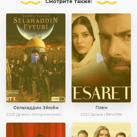
Смотрите
также:
Селахаддин Эйюби
Плен
2023
Драма | Исторический | Сериалы 2023
2022
Драма | BeniAffet