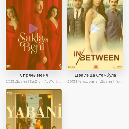
Спрячь меня
Два лица Стамбула
2023
Драма | SesDizi | AveTurk | AlisaDirilis | Сериалы 2023
2013
Мелодрама | Драма | Ирина Котова