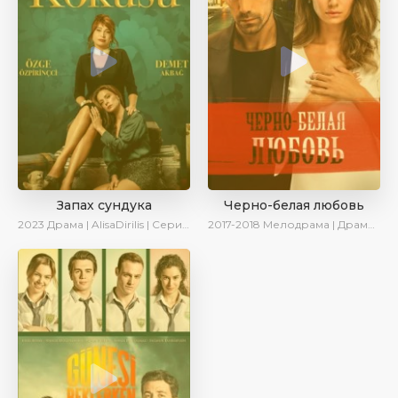
Запах сундука
Черно-белая любовь
2023
Драма | AlisaDirilis | Сериалы 2023
2017-2018
Мелодрама | Драма | Боевик | SesDizi