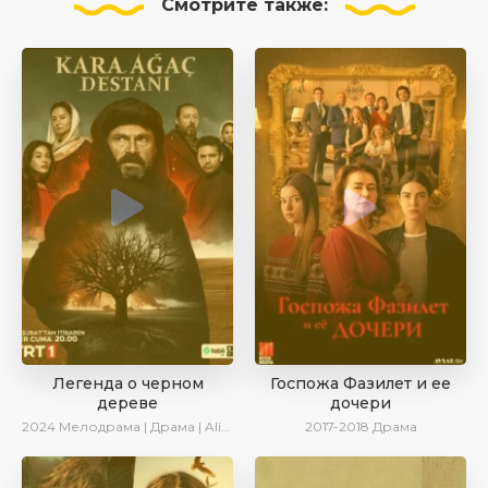
Смотрите
также:
Легенда о черном
Госпожа Фазилет и ее
дереве
дочери
2024
Мелодрама | Драма | AlisaDirilis | Сериалы 2024
2017-2018
Драма