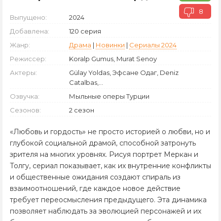
8
Выпущено:
2024
Добавлена:
120 серия
Жанр:
Драма
|
Новинки
|
Сериалы 2024
Режиссер:
Koralp Gumus, Murat Senoy
Актеры:
Gülay Yoldas, Эфсане Одаг, Deniz
Catalbas,...
Озвучка:
Мыльные оперы Турции
Сезонов:
2 сезон
«Любовь и гордость» не просто историей о любви, но и
глубокой социальной драмой, способной затронуть
зрителя на многих уровнях. Рисуя портрет Меркан и
Толгу, сериал показывает, как их внутренние конфликты
и общественные ожидания создают спираль из
взаимоотношений, где каждое новое действие
требует переосмысления предыдущего. Эта динамика
позволяет наблюдать за эволюцией персонажей и их