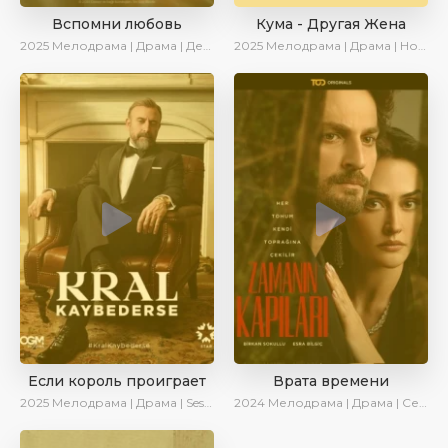
Вспомни любовь
Кума - Другая Жена
2025
Мелодрама | Драма | Детектив | Комедия | Новинки | Сериалы 2025
2025
Мелодрама | Драма | Новинки | Сериалы 2025
Если король проиграет
Врата времени
2025
Мелодрама | Драма | SesDizi | Ирина Котова | AlisaDirilis | Turok1990 | Новинки | Сериалы 2025
2024
Мелодрама | Драма | Сериалы 2024