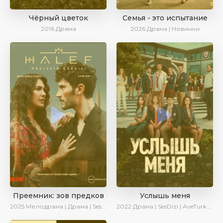
Чёрный цветок
Семья - это испытание
2016
Драма
2026
Драма | Новинки
Преемник: зов предков
Услышь меня
2025
Мелодрама | Драма | SesDizi | AlisaDirilis | Новинки | Сериалы 2025
2022
Драма | SesDizi | AveTurk | Turok1990