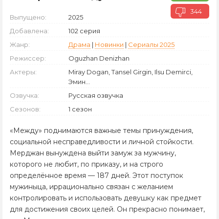
344
Выпущено:
2025
Добавлена:
102 серия
Жанр:
Драма
|
Новинки
|
Сериалы 2025
Режиссер:
Oguzhan Denizhan
Актеры:
Miray Dogan, Tansel Girgin, Ilsu Demirci,
Эмин...
Озвучка:
Русская озвучка
Сезонов:
1 сезон
«Между» поднимаются важные темы принуждения,
социальной несправедливости и личной стойкости.
Мерджан вынуждена выйти замуж за мужчину,
которого не любит, по приказу, и на строго
определённое время — 187 дней. Этот поступок
мужиныца, иррационально связан с желанием
контролировать и использовать девушку как предмет
для достижения своих целей. Он прекрасно понимает,