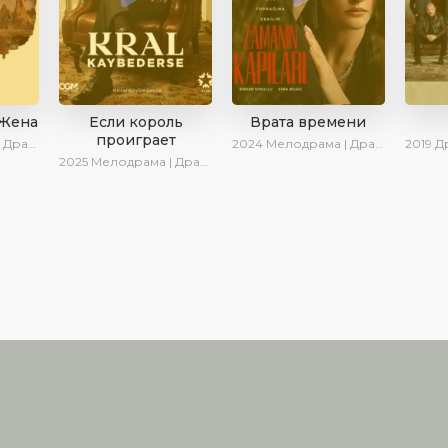
 Жена
Если король
Врата времени
проиграет
ериалы 2025
2024
Мелодрама | Драма | Сериалы 2024
2019
Дра
2025
Мелодрама | Драма | SesDizi | Ирина Котова | AlisaDirilis | Turok1990 | Новинки | Сериалы 2025