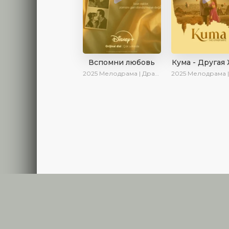
Вспомни любовь
Кума - Другая
2025
Мелодрама | Драма | Детектив | Комедия | Новинки | Сериалы 2025
2025
Мелодрама | Драма | Новинки | С