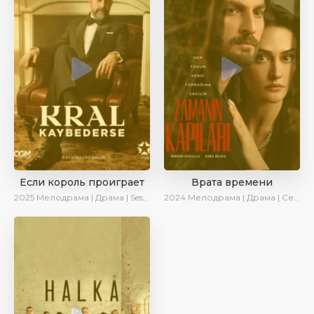
Если король проиграет
Врата времени
2025
Мелодрама | Драма | SesDizi | Ирина Котова | AlisaDirilis | Turok1990 | Новинки | Сериалы 2025
2024
Мелодрама | Драма | Сериалы 2024