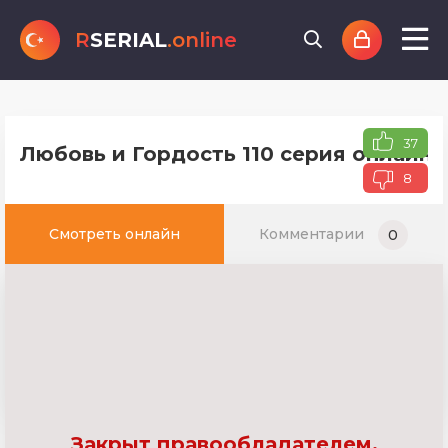
R
SERIAL
.online
37
Любовь и Гордость 110 серия онлайн 
8
Смотреть онлайн
Комментарии
0
Закрыт правообладателем.