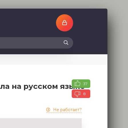
37
ала на русском языке
8
Не работает?