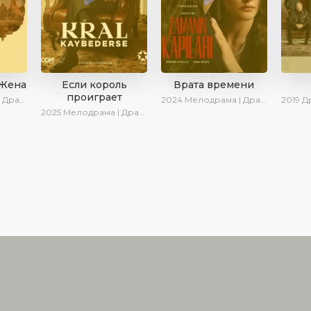
 Жена
Если король
Врата времени
проиграет
ериалы 2025
2024
Мелодрама | Драма | Сериалы 2024
2019
Дра
2025
Мелодрама | Драма | SesDizi | Ирина Котова | AlisaDirilis | Turok1990 | Новинки | Сериалы 2025