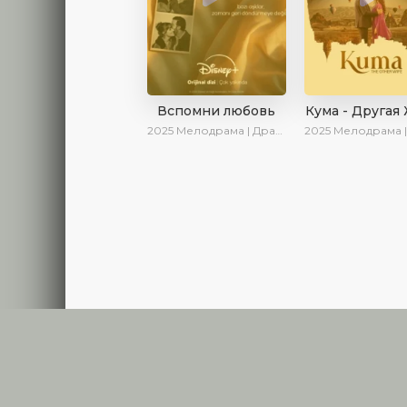
Вспомни любовь
Кума - Другая
2025
Мелодрама | Драма | Детектив | Комедия | Новинки | Сериалы 2025
2025
Мелодрама | Драма | Новинки | С