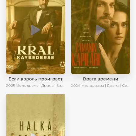
Если король проиграет
Врата времени
2025
Мелодрама | Драма | SesDizi | Ирина Котова | AlisaDirilis | Turok1990 | Новинки | Сериалы 2025
2024
Мелодрама | Драма | Сериалы 2024