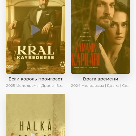
Если король проиграет
Врата времени
2025
Мелодрама | Драма | SesDizi | Ирина Котова | AlisaDirilis | Turok1990 | Новинки | Сериалы 2025
2024
Мелодрама | Драма | Сериалы 2024