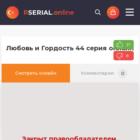
R
SERIAL
.online
37
Любовь и Гордость 44 серия онлайн т
8
Смотреть онлайн
Комментарии
0
Закрыт правообладателем.