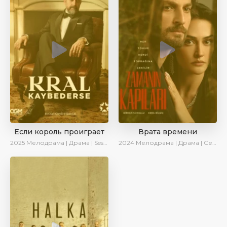
Если король проиграет
Врата времени
2025
Мелодрама | Драма | SesDizi | Ирина Котова | AlisaDirilis | Turok1990 | Новинки | Сериалы 2025
2024
Мелодрама | Драма | Сериалы 2024