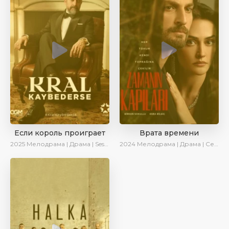
Если король проиграет
Врата времени
2025
Мелодрама | Драма | SesDizi | Ирина Котова | AlisaDirilis | Turok1990 | Новинки | Сериалы 2025
2024
Мелодрама | Драма | Сериалы 2024