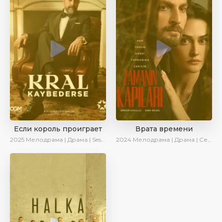
Если король проиграет
Врата времени
2025
Мелодрама | Драма | SesDizi | Ирина Котова | AlisaDirilis | Turok1990 | Новинки | Сериалы 2025
2024
Мелодрама | Драма | Сериалы 2024