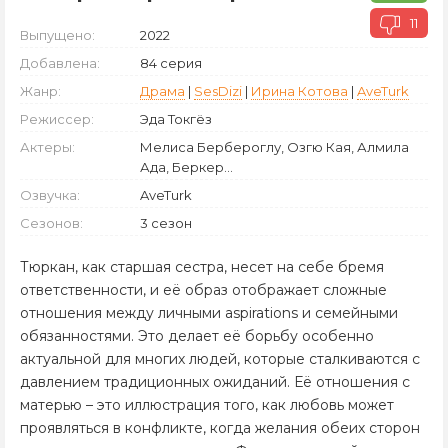
11
Выпущено:
2022
Добавлена:
84 серия
Жанр:
Драма
|
SesDizi
|
Ирина Котова
|
AveTurk
Режиссер:
Эда Токгёз
Актеры:
Мелиса Бербероглу, Озгю Кая, Алмила
Ада, Беркер...
Озвучка:
AveTurk
Сезонов:
3 сезон
Тюркан, как старшая сестра, несет на себе бремя
ответственности, и её образ отображает сложные
отношения между личными aspirations и семейными
обязанностями. Это делает её борьбу особенно
актуальной для многих людей, которые сталкиваются с
давлением традиционных ожиданий. Её отношения с
матерью – это иллюстрация того, как любовь может
проявляться в конфликте, когда желания обеих сторон