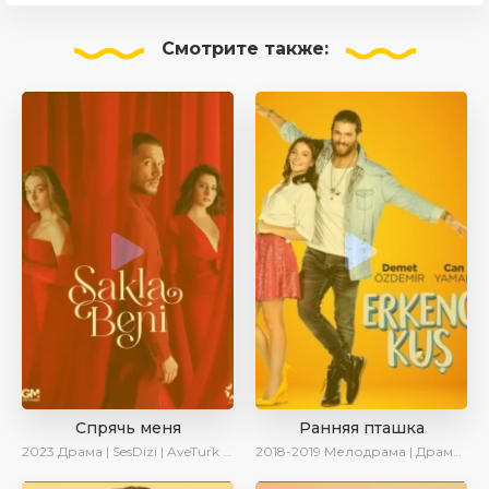
Смотрите
также:
Спрячь меня
Ранняя пташка
2023
Драма | SesDizi | AveTurk | AlisaDirilis | Сериалы 2023
2018-2019
Мелодрама | Драма | Комедия | SesDizi | Ирина Котова