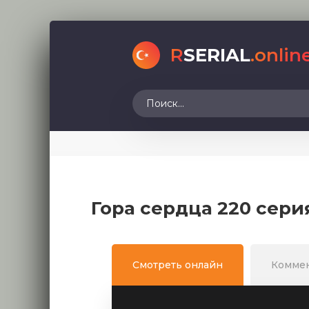
R
SERIAL
.onlin
Гора сердца 220 сери
Смотреть онлайн
Комме