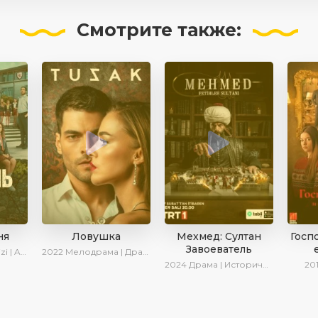
Смотрите
также:
ня
Ловушка
Мехмед: Султан
Госп
Завоеватель
 Turok1990
2022
Мелодрама | Драма | SesDizi | Ирина Котова
2024
Драма | Исторический | AlisaDirilis | Сериалы 2024
20