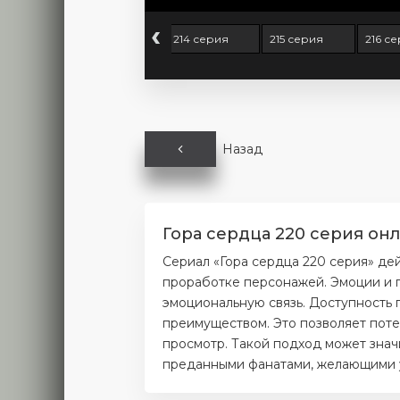
‹
 серия
213 серия
214 серия
215 серия
216 с
Назад
Гора сердца 220 серия он
Сериал «Гора сердца 220 серия» де
проработке персонажей. Эмоции и п
эмоциональную связь. Доступность 
преимуществом. Это позволяет поте
просмотр. Такой подход может значи
преданными фанатами, желающими уз