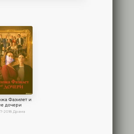
ожа Фазилет и
ее дочери
17-2018
Драма