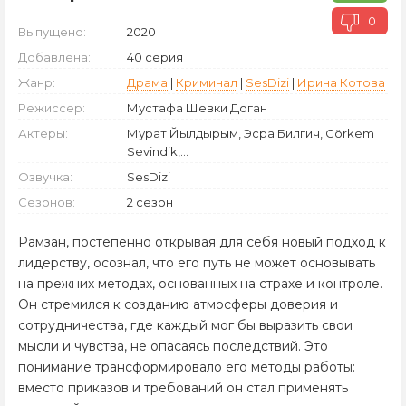
0
Выпущено:
2020
Добавлена:
40 серия
Жанр:
Драма
|
Криминал
|
SesDizi
|
Ирина Котова
Режиссер:
Мустафа Шевки Доган
Актеры:
Мурат Йылдырым, Эсра Билгич, Görkem
Sevindik,...
Озвучка:
SesDizi
Сезонов:
2 сезон
Рамзан, постепенно открывая для себя новый подход к
лидерству, осознал, что его путь не может основывать
на прежних методах, основанных на страхе и контроле.
Он стремился к созданию атмосферы доверия и
сотрудничества, где каждый мог бы выразить свои
мысли и чувства, не опасаясь последствий. Это
понимание трансформировало его методы работы:
вместо приказов и требований он стал применять