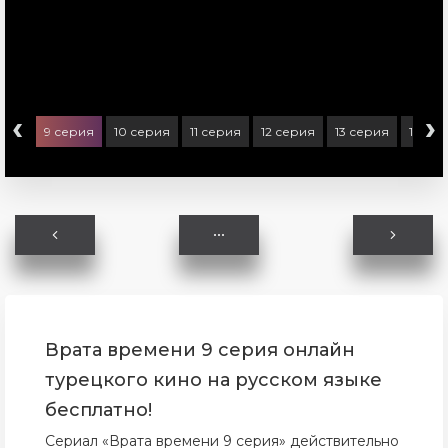
‹
›
ерия
9 серия
10 серия
11 серия
12 серия
13 серия
14 се
Врата времени 9 серия онлайн
турецкого кино на русском языке
бесплатно!
Сериал «Врата времени 9 серия» действительно