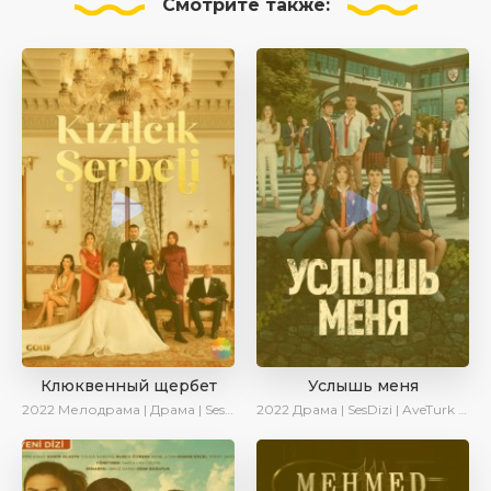
Смотрите
также:
Клюквенный щербет
Услышь меня
2022
Мелодрама | Драма | SesDizi
2022
Драма | SesDizi | AveTurk | Turok1990