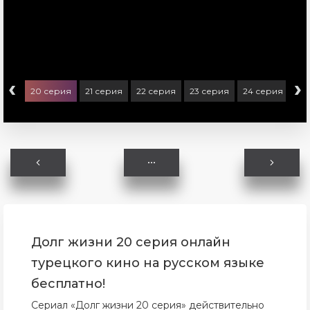
‹
›
ерия
20 серия
21 серия
22 серия
23 серия
24 серия
25
Долг жизни 20 серия онлайн
турецкого кино на русском языке
бесплатно!
Сериал «Долг жизни 20 серия» действительно