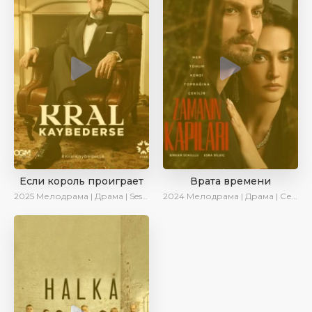
Если король проиграет
Врата времени
2025
Мелодрама | Драма | SesDizi | Ирина Котова | AlisaDirilis | Turok1990 | Новинки | Сериалы 2025
2024
Мелодрама | Драма | Сериалы 2024