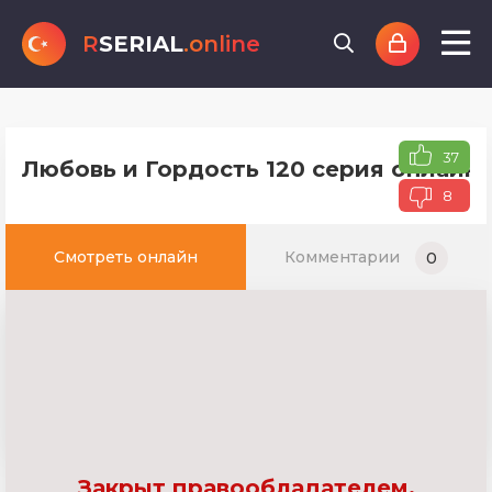
R
SERIAL
.online
37
Любовь и Гордость 120 серия онлайн 
8
Смотреть онлайн
Комментарии
0
Закрыт правообладателем.