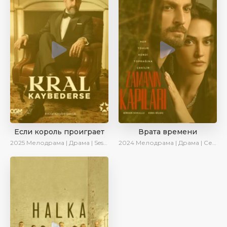
Если король проиграет
Врата времени
2025
Мелодрама | Драма | SesDizi | Ирина Котова | AlisaDirilis | Turok1990 | Новинки | Сериалы 2025
2024
Мелодрама | Драма | Сериалы 2024