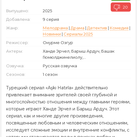
20
Выпущено:
2025
Добавлена:
9 серия
Жанр:
Мелодрама
|
Драма
|
Детектив
|
Комедия
|
Новинки
|
Сериалы 2025
Режиссер:
Онурме Озгур
Актеры:
Ханде Эрчел, Барыш Ардуч, Башак
Гюмюлджинелиолу,...
Озвучка:
Русская озвучка
Сезонов:
1 сезон
Турецкий сериал «Aşkı Hatırla» действительно
привлекает внимание зрителей своей глубиной и
многослойностью отношения между главными героями,
которые играют Ханде Эрчел и Барыш Ардуч. Этот
сериал, как и многие другие произведения,
посвященные любовным и человеческим отношениям,
исследует сложные эмоции и внутренние конфликты, с