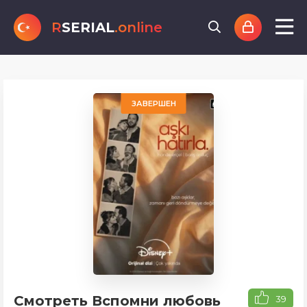
R
SERIAL
.online
ЗАВЕРШЕН
Смотреть Вспомни любовь
39