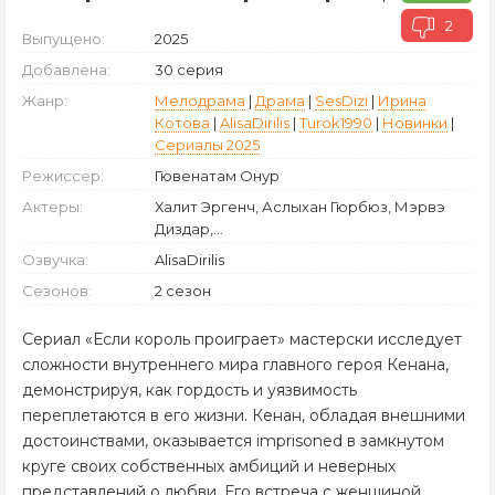
2
Выпущено:
2025
Добавлена:
30 серия
Жанр:
Мелодрама
|
Драма
|
SesDizi
|
Ирина
Котова
|
AlisaDirilis
|
Turok1990
|
Новинки
|
Сериалы 2025
Режиссер:
Гювенатам Онур
Актеры:
Халит Эргенч, Аслыхан Гюрбюз, Мэрвэ
Диздар,...
Озвучка:
AlisaDirilis
Сезонов:
2 сезон
Сериал «Если король проиграет» мастерски исследует
сложности внутреннего мира главного героя Кенана,
демонстрируя, как гордость и уязвимость
переплетаются в его жизни. Кенан, обладая внешними
достоинствами, оказывается imprisoned в замкнутом
круге своих собственных амбиций и неверных
представлений о любви. Его встреча с женщиной,