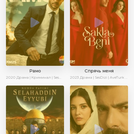
Рамо
Спрячь меня
2020
Драма | Криминал | SesDizi | Ирина Котова
2023
Драма | SesDizi | AveTurk | AlisaDirilis | Сериалы 2023