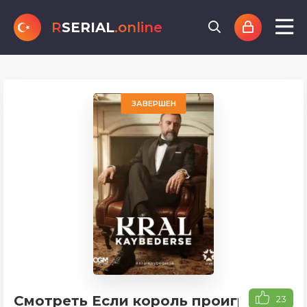
R
SERIAL
.online
ЗАВЕРШЕН
Смотреть Если король проиграет
23