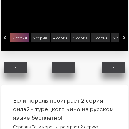
‹
›
ерия
2 серия
3 серия
4 серия
5 серия
6 серия
7 серия
Если король проиграет 2 серия
онлайн турецкого кино на русском
языке бесплатно!
Сериал «Если король проиграет 2 серия»