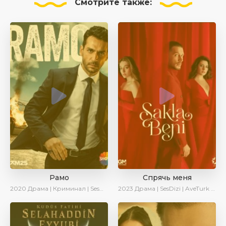
Смотрите
также:
Рамо
Спрячь меня
2020
Драма | Криминал | SesDizi | Ирина Котова
2023
Драма | SesDizi | AveTurk | AlisaDirilis | Сериалы 2023