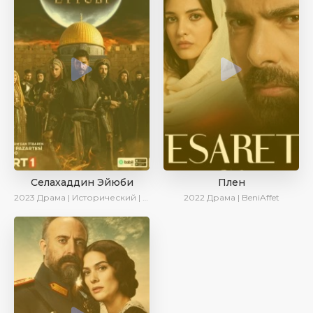
Селахаддин Эйюби
Плен
2023
Драма | Исторический | Сериалы 2023
2022
Драма | BeniAffet