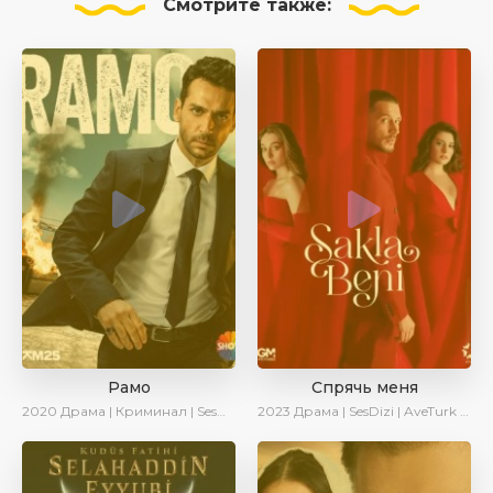
Смотрите
также:
Рамо
Спрячь меня
2020
Драма | Криминал | SesDizi | Ирина Котова
2023
Драма | SesDizi | AveTurk | AlisaDirilis | Сериалы 2023