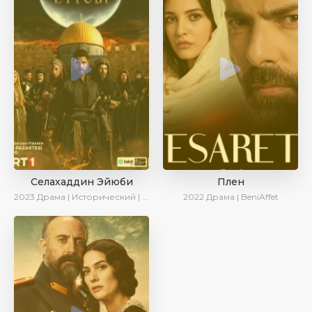
Селахаддин Эйюби
Плен
2023
Драма | Исторический | Сериалы 2023
2022
Драма | BeniAffet