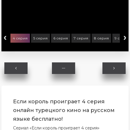
‹
›
ерия
4 серия
5 серия
6 серия
7 серия
8 серия
9 серия
Если король проиграет 4 серия
онлайн турецкого кино на русском
языке бесплатно!
Сериал «Если король проиграет 4 серия»