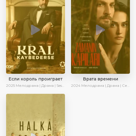
Если король проиграет
Врата времени
2025
Мелодрама | Драма | SesDizi | Ирина Котова | AlisaDirilis | Turok1990 | Новинки | Сериалы 2025
2024
Мелодрама | Драма | Сериалы 2024