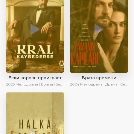
Если король проиграет
Врата времени
2025
Мелодрама | Драма | SesDizi | Ирина Котова | AlisaDirilis | Turok1990 | Новинки | Сериалы 2025
2024
Мелодрама | Драма | Сериалы 2024