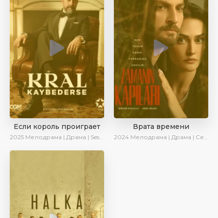
Если король проиграет
Врата времени
2025
Мелодрама | Драма | SesDizi | Ирина Котова | AlisaDirilis | Turok1990 | Новинки | Сериалы 2025
2024
Мелодрама | Драма | Сериалы 2024