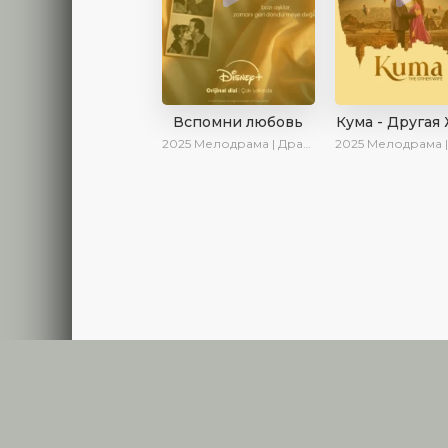
Вспомни любовь
Кума - Другая
2025
Мелодрама | Драма | Детектив | Комедия | Новинки | Сериалы 2025
2025
Мелодрама | Драма | Новинки | С