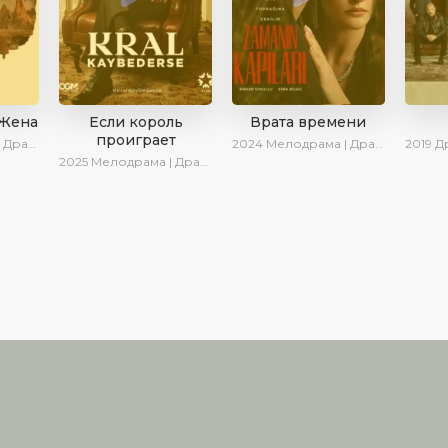
 Жена
Если король
Врата времени
проиграет
ериалы 2025
2024
Мелодрама | Драма | Сериалы 2024
2019
Дра
2025
Мелодрама | Драма | SesDizi | Ирина Котова | AlisaDirilis | Turok1990 | Новинки | Сериалы 2025