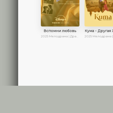
Вспомни любовь
Кума - Другая
2025
Мелодрама | Драма | Детектив | Комедия | Новинки | Сериалы 2025
2025
Мелодрама | Драма | Новинки | С