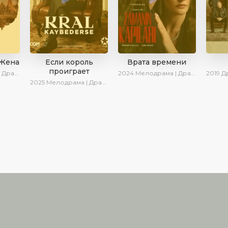
 Жена
Если король
Врата времени
проиграет
ериалы 2025
2024
Мелодрама | Драма | Сериалы 2024
2019
Дра
2025
Мелодрама | Драма | SesDizi | Ирина Котова | AlisaDirilis | Turok1990 | Новинки | Сериалы 2025