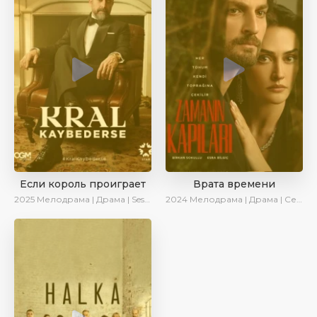
Если король проиграет
Врата времени
2025
Мелодрама | Драма | SesDizi | Ирина Котова | AlisaDirilis | Turok1990 | Новинки | Сериалы 2025
2024
Мелодрама | Драма | Сериалы 2024