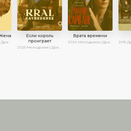
 Жена
Если король
Врата времени
проиграет
ериалы 2025
2024
Мелодрама | Драма | Сериалы 2024
2019
Дра
2025
Мелодрама | Драма | SesDizi | Ирина Котова | AlisaDirilis | Turok1990 | Новинки | Сериалы 2025