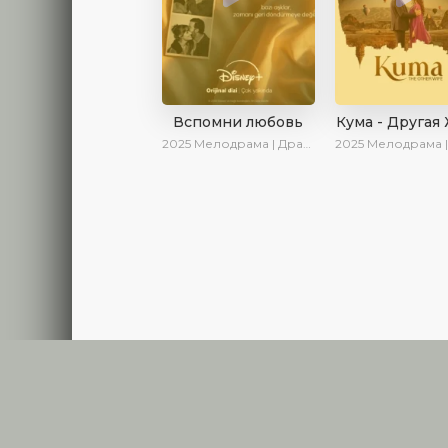
Вспомни любовь
Кума - Другая
2025
Мелодрама | Драма | Детектив | Комедия | Новинки | Сериалы 2025
2025
Мелодрама | Драма | Новинки | С