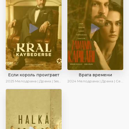
Если король проиграет
Врата времени
2025
Мелодрама | Драма | SesDizi | Ирина Котова | AlisaDirilis | Turok1990 | Новинки | Сериалы 2025
2024
Мелодрама | Драма | Сериалы 2024