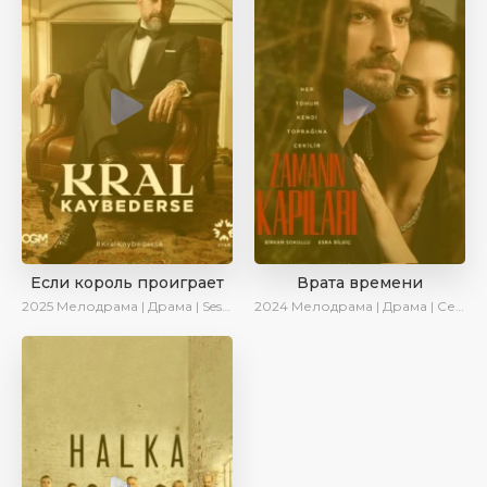
Если король проиграет
Врата времени
2025
Мелодрама | Драма | SesDizi | Ирина Котова | AlisaDirilis | Turok1990 | Новинки | Сериалы 2025
2024
Мелодрама | Драма | Сериалы 2024