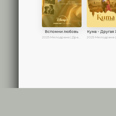
Вспомни любовь
Кума - Другая
2025
Мелодрама | Драма | Детектив | Комедия | Новинки | Сериалы 2025
2025
Мелодрама | Драма | Новинки | С