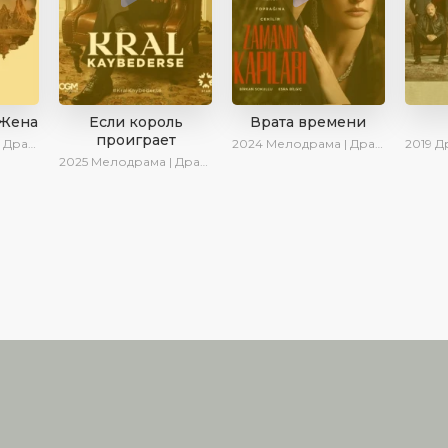
 Жена
Если король
Врата времени
проиграет
ериалы 2025
2024
Мелодрама | Драма | Сериалы 2024
2019
Дра
2025
Мелодрама | Драма | SesDizi | Ирина Котова | AlisaDirilis | Turok1990 | Новинки | Сериалы 2025