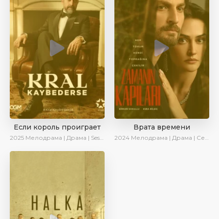
Если король проиграет
Врата времени
2025
Мелодрама | Драма | SesDizi | Ирина Котова | AlisaDirilis | Turok1990 | Новинки | Сериалы 2025
2024
Мелодрама | Драма | Сериалы 2024